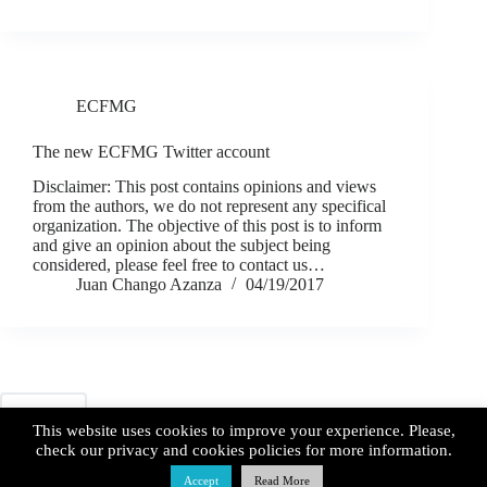
ECFMG
The new ECFMG Twitter account
Disclaimer: This post contains opinions and views
from the authors, we do not represent any specifical
organization. The objective of this post is to inform
and give an opinion about the subject being
considered, please feel free to contact us…
Juan Chango Azanza
04/19/2017
PREV
This website uses cookies to improve your experience. Please,
check our privacy and cookies policies for more information.
Accept
Read More