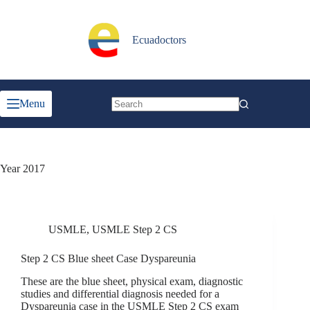
Skip
to
content
Ecuadoctors
Menu
No
results
Year
2017
USMLE
,
USMLE Step 2 CS
Step 2 CS Blue sheet Case Dyspareunia
These are the blue sheet, physical exam, diagnostic
studies and differential diagnosis needed for a
Dyspareunia case in the USMLE Step 2 CS exam